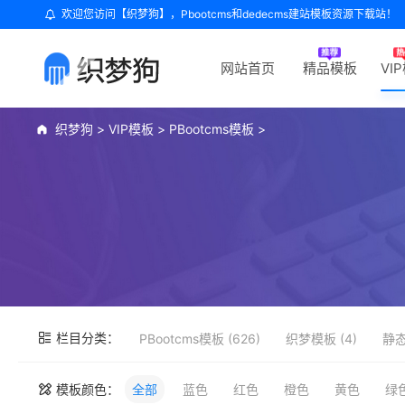
欢迎您访问【织梦狗】，Pbootcms和dedecms建站模板资源下载站！
网站首页
精品模板
VI
织梦狗
>
VIP模板
>
PBootcms模板
>
栏目分类：
PBootcms模板 (626)
织梦模板 (4)
静态
模板颜色：
全部
蓝色
红色
橙色
黄色
绿