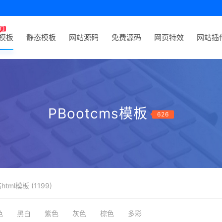
P模板
静态模板
网站源码
免费源码
网页特效
网站插
PBootcms模板
626
html模板 (1199)
色
黑白
紫色
灰色
棕色
多彩