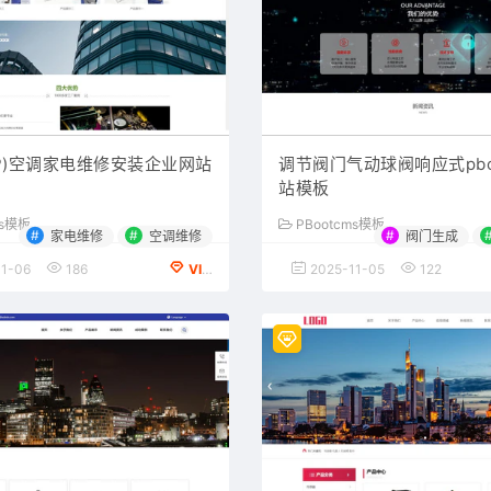
AP)空调家电维修安装企业网站
调节阀门气动球阀响应式pbo
站模板
ms模板
PBootcms模板
#
#
#
家电维修
空调维修
阀门生成
1-06
186
VIP会员专享
2025-11-05
122