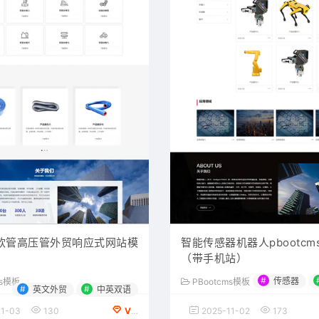
软管高压管外贸响应式网站模
智能传感器机器人pbootc
（带手机站）
#
传感器
ms模板
PBootcms模板
#
#
英文外贸
中英双语
1-03
130
VIP会员专享
2025-11-02
173