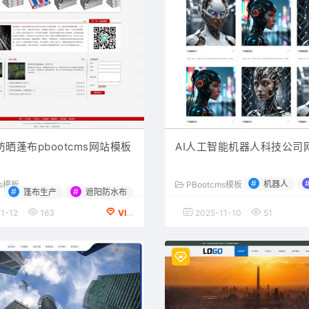
晒蓬布pbootcms网站模板
AI人工智能机器人科技公司
#
机器人
ms模板
PBootcms模板
#
#
篷布生产
遮阳防水布
1-12
163
VIP会员专享
2025-11-10
51