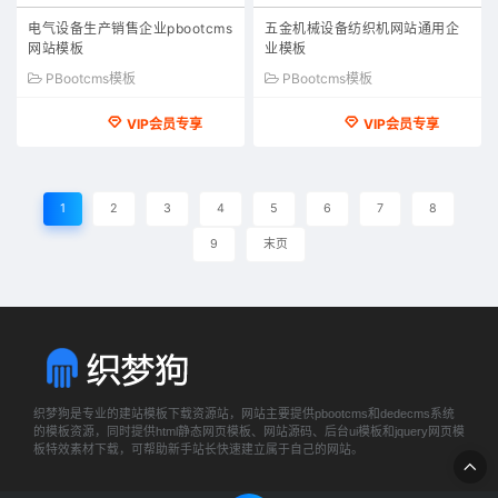
电气设备生产销售企业pbootcms
五金机械设备纺织机网站通用企
网站模板
业模板
PBootcms模板
PBootcms模板
VIP会员专享
VIP会员专享
1
2
3
4
5
6
7
8
9
末页
织梦狗是专业的建站模板下载资源站，网站主要提供pbootcms和dedecms系统
的模板资源，同时提供html静态网页模板、网站源码、后台ui模板和jquery网页模
板特效素材下载，可帮助新手站长快速建立属于自己的网站。