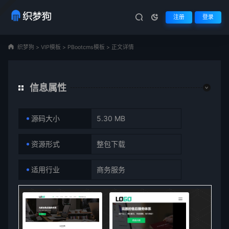
注册
登录
织梦狗
>
VIP模板
>
PBootcms模板
>
正文详情
信息属性
源码大小
5.30 MB
资源形式
整包下载
适用行业
商务服务