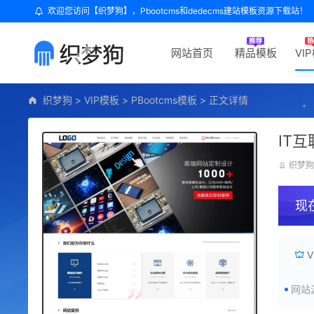
欢迎您访问【织梦狗】，Pbootcms和dedecms建站模板资源下载站！
网站首页
精品模板
VI
织梦狗
>
VIP模板
>
PBootcms模板
>
正文详情
IT
织梦
现
网站