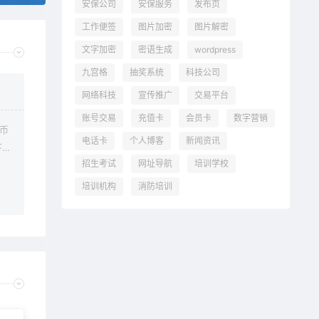
安保公司
安保服务
发布页
工作便签
图片加密
图片解密
文字加密
密语生成
wordpress
九宫格
抽奖系统
科技公司
网络科技
宣传推广
交易平台
账号交易
充值卡
会员卡
数字营销
金币
下载
电话卡
个人博客
新闻资讯
可下
招生考试
网址导航
培训学校
需
培训机构
消防培训