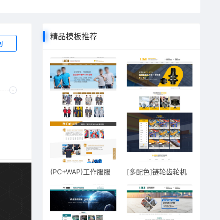
精品模板推荐
询
(PC+WAP)工作服服
[多配色]链轮齿轮机
装服饰定做
械零部