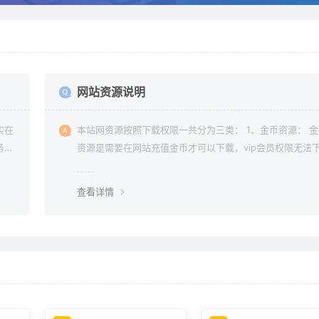
网站资源说明
实在
本站网资源按照下载权限一共分为三类： 1、金币资源： 
务器
资源是需要在网站充值金币才可以下载，vip会员权限无法
常是
金币资源。 2、vip资源： vip资源是需要升级会员权限即
本站
载，升级vip后享受多重权限、可在vip期限内无限制下载所
查看详情
要的