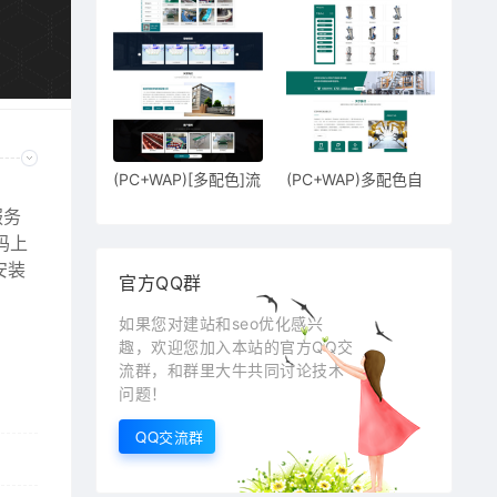
(PC+WAP)[多配色]流
(PC+WAP)多配色自
水线输送
动粒料机饲
服务
码上
安装
官方QQ群
如果您对建站和seo优化感兴
趣，欢迎您加入本站的官方QQ交
流群，和群里大牛共同讨论技术
问题！
QQ交流群