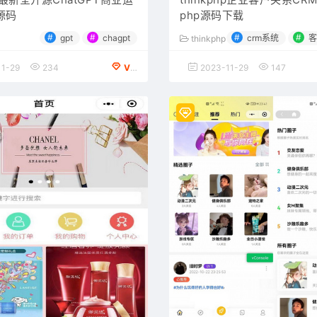
源码
php源码下载
#
#
#
#
gpt
chagpt
crm系统
客
thinkphp
1-29
234
VIP会员专享
2023-11-29
147