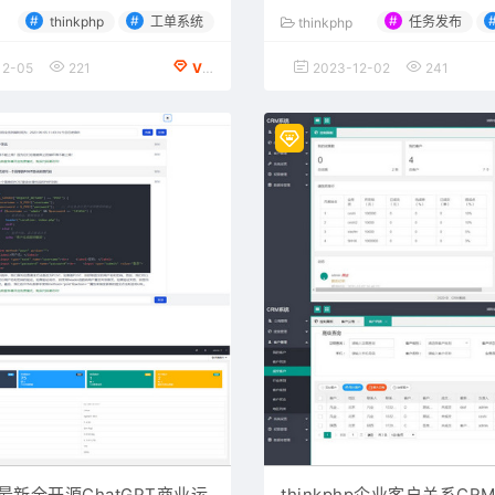
#
#
#
thinkphp
工单系统
任务发布
thinkphp
12-05
221
VIP会员专享
2023-12-02
241
hp最新全开源ChatGPT商业运
thinkphp企业客户关系C