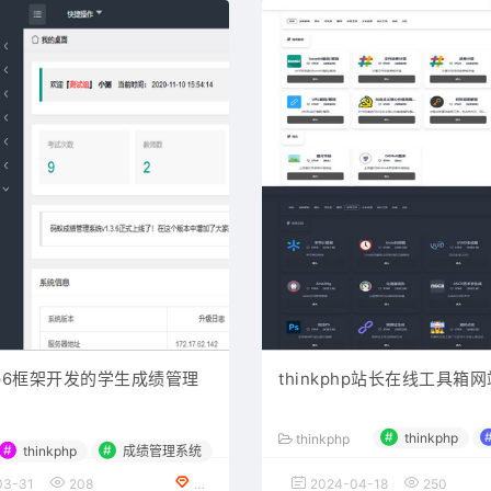
php6框架开发的学生成绩管理
thinkphp站长在线工具箱
#
thinkphp
thinkphp
#
#
thinkphp
成绩管理系统
03-31
208
免费下载
2024-04-18
250