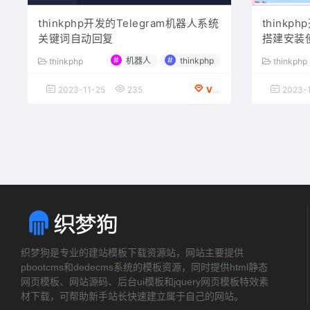
thinkphp开发的Telegram机器人系统
think
关键词自动回复
搭建安装
#
#
机器人
thinkphp
thinkphp
thinkphp
2023-11-25
235
VIP会员专享
2023-1
织梦狗是专业的建站模板下载资源站，网站主要提供
pbootcms和dedecms系统的模板资源，同时提供html静态
网页模板、网站源码、后台ui模板和jquery网页模板特效素
材下载，可帮助新手站长快速建立属于自己的网站。