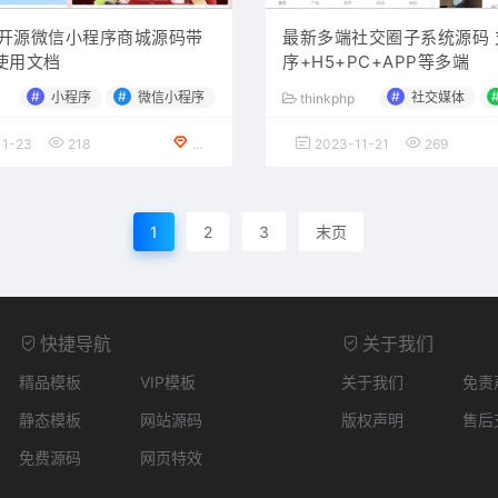
php开源微信小程序商城源码带
最新多端社交圈子系统源码 
使用文档
序+H5+PC+APP等多端
#
#
#
小程序
微信小程序
社交媒体
thinkphp
1-23
218
免费下载
2023-11-21
269
1
2
3
末页
快捷导航
关于我们
精品模板
VIP模板
关于我们
免责
静态模板
网站源码
版权声明
售后
免费源码
网页特效