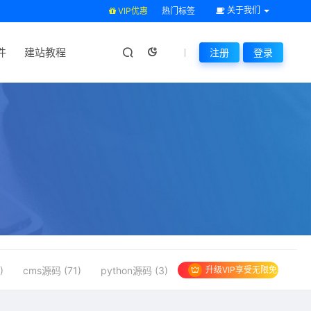
关于我们
VIP优惠
热门标签
件
建站教程
注册
登录
升级VIP享受无限免费下载
)
cms源码 (71)
python源码 (3)