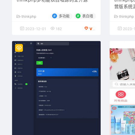
营版系统
#
#
多功能
表白墙
thinkphp
thinkphp
2023-12-01
182
VIP会员专享
2023-1