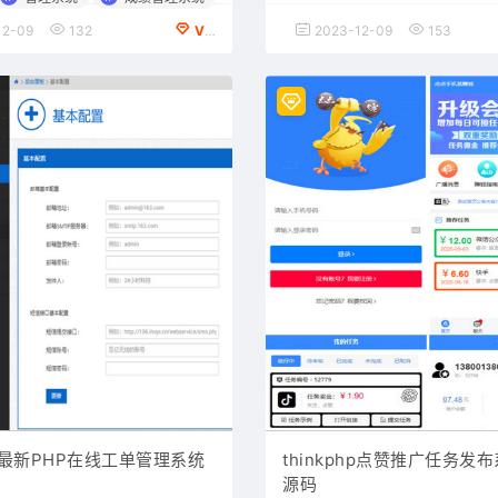
12-09
132
VIP会员专享
2023-12-09
153
php最新PHP在线工单管理系统
thinkphp点赞推广任务发
源码