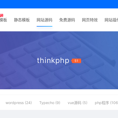
P模板
静态模板
网站源码
免费源码
网页特效
网站插
thinkphp
51
wordpress (24)
Typecho (9)
vue源码 (5)
php程序 (106