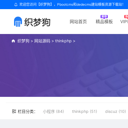
欢迎您访问【织梦狗】，Pbootcms和dedecms建站模板资源下载站！
网站首页
精品模板
VI
织梦狗
>
网站源码
>
thinkphp
>
栏目分类：
小程序 (84)
thinkphp (51)
discuz (10)