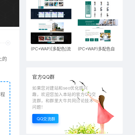
(PC+WAP)[多配色]流
(PC+WAP)多配色自
水线输送
动粒料机饲
上的
官方QQ群
如果您对建站和seo优化感兴
买程
趣，欢迎您加入本站的官方QQ交
流群，和群里大牛共同讨论技术
问题！
QQ交流群