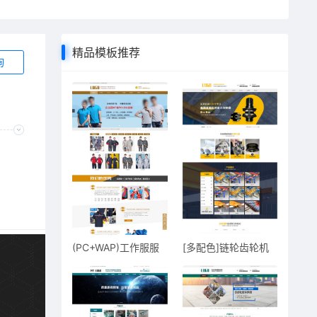
精品模板推荐
询
(PC+WAP)工作服服
[多配色]链轮齿轮机
装服饰定做
械零部