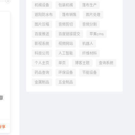
机械设备
包装机械
篷布生产
遮阳防水布
篷布销售
图片处理
图片压缩
音频剪切
音频分割
百度推送
百度链接提交
苹果cms
影视系统
视频网站
机器人
科技公司
人工智能
纤维材料
个人主页
单页
博客主题
查询系统
药品查询
环保设备
节能设备
金属制品
五金制品
章
专享