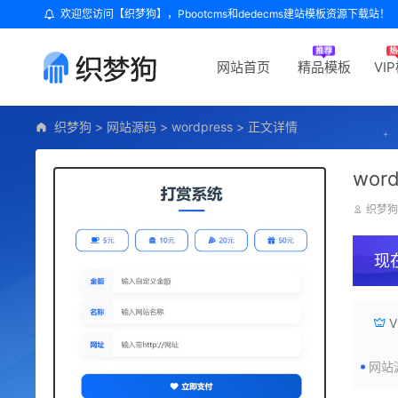
欢迎您访问【织梦狗】，Pbootcms和dedecms建站模板资源下载站！
网站首页
精品模板
VI
织梦狗
>
网站源码
>
wordpress
>
正文详情
wo
织梦
现
网站