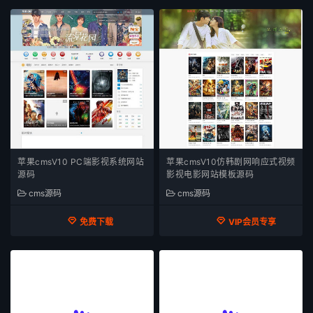
苹果cmsV10 PC端影视系统网站
苹果cmsV10仿韩剧网响应式视频
源码
影视电影网站模板源码
cms源码
cms源码
免费下载
VIP会员专享