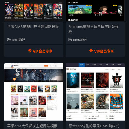
苹果CMS影视门户主题网站模板
苹果cms影视主题自适应网站模
板
cms源码
cms源码
VIP会员专享
VIP会员专享
苹果cms大气影视主题网站模板
符合seo优化的苹果CMS响应式