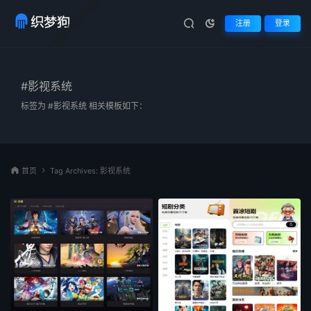
注册
登录
#影视系统
标签为 #影视系统 相关模板如下：
首页
Tag Archives: 影视系统