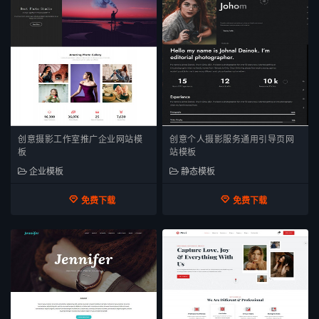
创意摄影工作室推广企业网站模
创意个人摄影服务通用引导页网
板
站模板
企业模板
静态模板
免费下载
免费下载