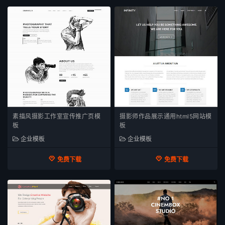
素描风摄影工作室宣传推广页模
摄影师作品展示通用html5网站模
板
板
企业模板
企业模板
免费下载
免费下载