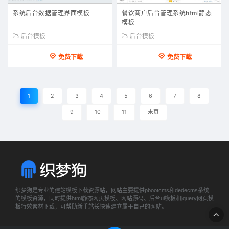
系统后台数据管理界面模板
餐饮商户后台管理系统html静态
模板
后台模板
后台模板
免费下载
免费下载
1
2
3
4
5
6
7
8
9
10
11
末页
织梦狗是专业的建站模板下载资源站，网站主要提供pbootcms和dedecms系统
的模板资源，同时提供html静态网页模板、网站源码、后台ui模板和jquery网页模
板特效素材下载，可帮助新手站长快速建立属于自己的网站。