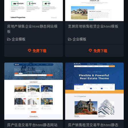
房地产销售企业html静态网站模
宽屏房地销售租赁企业html模板
板
企业模板
企业模板
免费下载
免费下载
房产信息交易平台html静态网站
房产销售租赁交易平台html静态