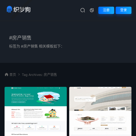
注册
登录
#房产销售
标签为 #房产销售 相关模板如下：
首页
Tag Archives: 房产销售