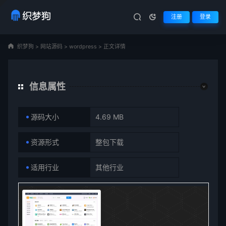
注册
登录
织梦狗
>
网站源码
>
wordpress
>
正文详情
信息属性
源码大小
4.69 MB
资源形式
整包下载
适用行业
其他行业