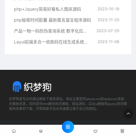
php+Jquery简易好看私人图床源码
2023-10-19
php秘密时间胶囊 最新匿名留言程序源码
2023-11-20
产品一物一码防伪查询系统 数字化应用平台系统
2023-07-20
Layui前端多合一收款码在线生成系统源码
2023-11-06
织梦狗是专业的建站模板下载资源站，网站主要提供pbootcms和dedecms系统
的模板资源，同时提供html静态网页模板、网站源码、后台ui模板和jquery网页模
板特效素材下载，可帮助新手站长快速建立属于自己的网站。
Copyright © 2023-2024 WWW.DEDEGG.COM 织梦狗 版权所有
网站地图
粤ICP备20019714号