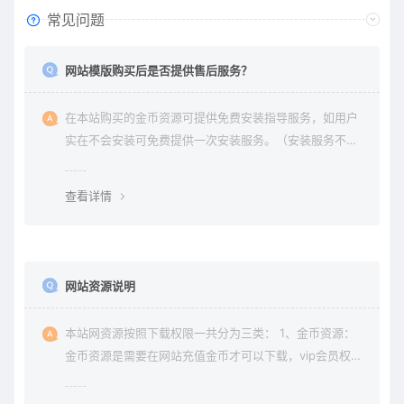
常见问题
网站模版购买后是否提供售后服务？
在本站购买的金币资源可提供免费安装指导服务，如用户
实在不会安装可免费提供一次安装服务。（安装服务不包
含服务器环境配置、虚拟主机用户请先购买好需要的虚拟
主机，通常是要支持php+mysql的主机）。因vip会员是会
查看详情
员组权限，本站不提供
网站资源说明
本站网资源按照下载权限一共分为三类： 1、金币资源：
金币资源是需要在网站充值金币才可以下载，vip会员权限
无法下载金币资源。 2、vip资源： vip资源是需要升级会
员权限即可下载，升级vip后享受多重权限、可在vip期限