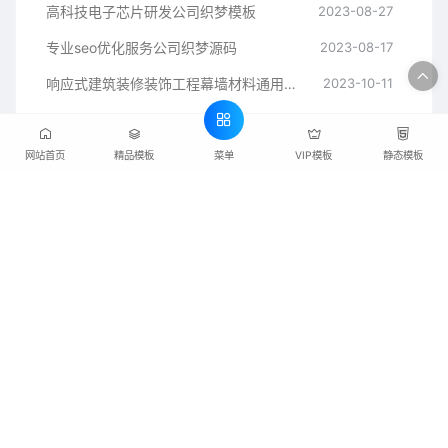
高科技电子芯片研发公司织梦模板
2023-08-27
专业seo优化服务公司织梦源码
2023-08-17
响应式建筑装修装饰工程幕墙材料通用织梦模板
2023-10-11
餐厨垃圾处理分类环保设备公司织梦模板
2023-09-08
大气响应式全屋定制装修设计公司织梦源码
2023-10-06
菜单
网站首页
精品模板
VIP模板
静态模板
织梦狗是专业的建站模板下载资源站，网站主要提供pbootcms和dedecms系统
的模板资源，同时提供html静态网页模板、网站源码、后台ui模板和jquery网页模
板特效素材下载，可帮助新手站长快速建立属于自己的网站。
Copyright © 2023-2024 WWW.DEDEGG.COM 织梦狗 版权所有