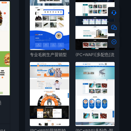
专业毛刷生产营销型
(PC+WAP)[多配色]流
企业
水线输送
美
(PC+WAP)营销型轴
(PC+WAP)多配色-智
104