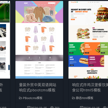
外
童装外贸中英双语网站
响应式炸鸡汉堡餐饮
板
响应式pbootcms模板
食公司html5模板
PBootcms模板
静态html模板
193
2024-11-15
201
2024-11-15