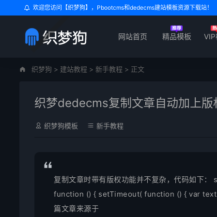
欢迎您访问【织梦狗】，Pbootcms和dedecms建站模板资源下载站！
网站首页
精品模板
VI
织梦狗
>
建站教程
>
新手教程
>
正文
织梦dedecms复制文章自动加上
织梦狗模板
新手教程
复制文章时带有版权功能并不复杂，代码如下： script type
function () { setTimeout( function () { var tex
篇文章来源于