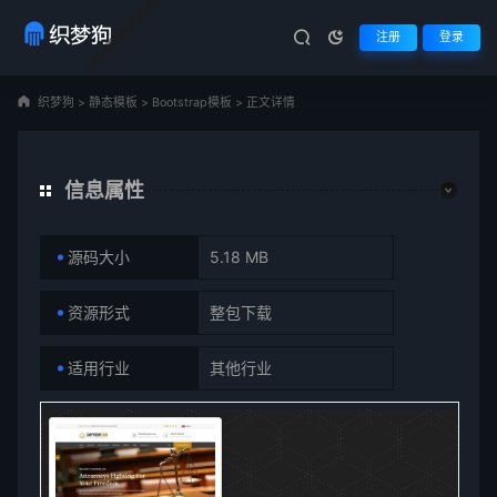
注册
登录
织梦狗
>
静态模板
>
Bootstrap模板
>
正文详情
信息属性
源码大小
5.18 MB
资源形式
整包下载
适用行业
其他行业