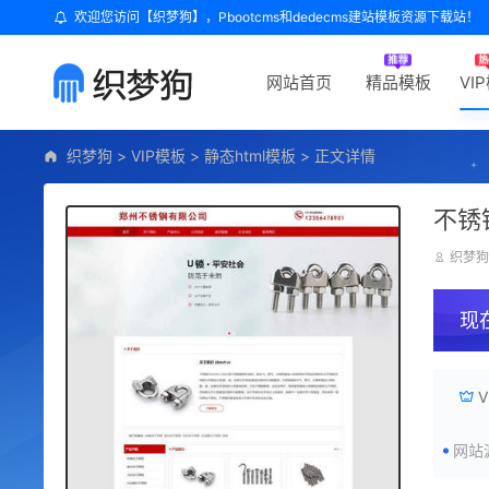
欢迎您访问【织梦狗】，Pbootcms和dedecms建站模板资源下载站！
网站首页
精品模板
VI
织梦狗
>
VIP模板
>
静态html模板
>
正文详情
不锈
织梦
现
网站