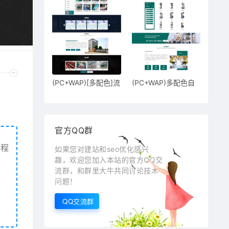
(PC+WAP)[多配色]流
(PC+WAP)多配色自
水线输送
动粒料机饲
官方QQ群
买程
如果您对建站和seo优化感兴
趣，欢迎您加入本站的官方QQ交
流群，和群里大牛共同讨论技术
问题！
QQ交流群