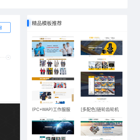
精品模板推荐
询
(PC+WAP)工作服服
[多配色]链轮齿轮机
装服饰定做
械零部